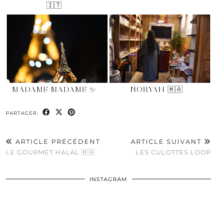
🇮🇹
MADAME MADAME ✨
NORYAH 🇲🇦
PARTAGER:
ARTICLE PRÉCÉDENT
ARTICLE SUIVANT
LE GOURMET HALAL 🇲🇦
LES CULOTTES LOOP
INSTAGRAM