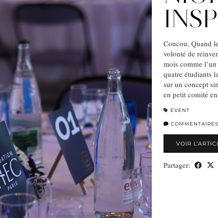
INSP
Coucou, Quand le 
volonté de réinve
mois comme l’un d
quatre étudiants l
sur un concept sim
en petit comité e
EVENT
COMMENTAIRE
VOIR L’ARTIC
Partager: