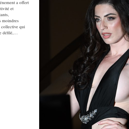
énement a offert
ivité et
tants,
s moindres
 collective qui
le défilé,…