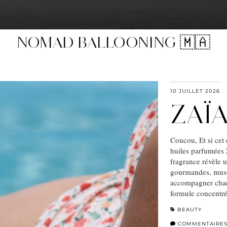
TOP MARQUES 2025
10 JUILLET 2026
ZAÏ
Coucou, Et si cet 
huiles parfumées 
fragrance révèle u
gourmandes, musqu
accompagner chaq
formule concentré
BEAUTY
COMMENTAIRE